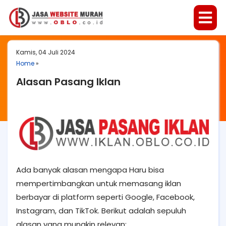
Kamis, 04 Juli 2024
Home
»
Alasan Pasang Iklan
Ada banyak alasan mengapa Haru bisa
mempertimbangkan untuk memasang iklan
berbayar di platform seperti Google, Facebook,
Instagram, dan TikTok. Berikut adalah sepuluh
alasan yang mungkin relevan: