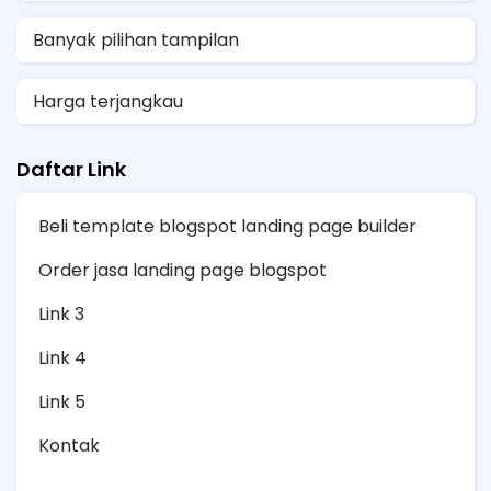
Banyak pilihan tampilan
Harga terjangkau
Daftar Link
Beli template blogspot landing page builder
Order jasa landing page blogspot
Link 3
Link 4
Link 5
Kontak