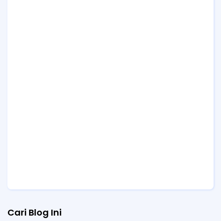
Cari Blog Ini