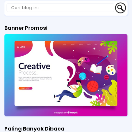
Banner Promosi
Paling Banyak Dibaca