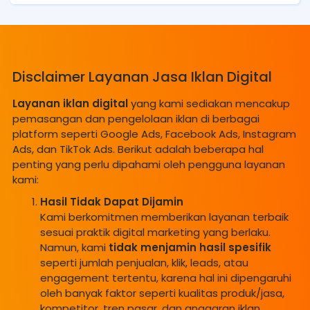
Disclaimer Layanan Jasa Iklan Digital
Layanan iklan digital
yang kami sediakan mencakup
pemasangan dan pengelolaan iklan di berbagai
platform seperti Google Ads, Facebook Ads, Instagram
Ads, dan TikTok Ads. Berikut adalah beberapa hal
penting yang perlu dipahami oleh pengguna layanan
kami:
Hasil Tidak Dapat Dijamin
Kami berkomitmen memberikan layanan terbaik
sesuai praktik digital marketing yang berlaku.
Namun, kami
tidak menjamin hasil spesifik
seperti jumlah penjualan, klik, leads, atau
engagement tertentu, karena hal ini dipengaruhi
oleh banyak faktor seperti kualitas produk/jasa,
kompetitor, tren pasar, dan anggaran iklan.