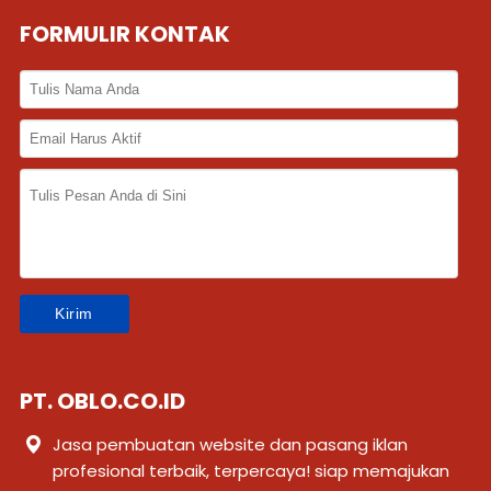
FORMULIR KONTAK
PT. OBLO.CO.ID
Jasa pembuatan website dan pasang iklan
profesional terbaik, terpercaya! siap memajukan