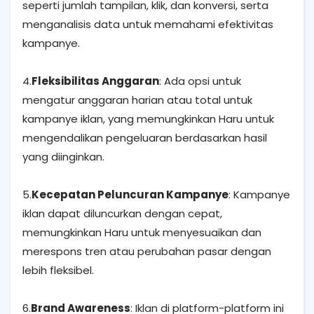
seperti jumlah tampilan, klik, dan konversi, serta
menganalisis data untuk memahami efektivitas
kampanye.
4.
Fleksibilitas Anggaran
: Ada opsi untuk
mengatur anggaran harian atau total untuk
kampanye iklan, yang memungkinkan Haru untuk
mengendalikan pengeluaran berdasarkan hasil
yang diinginkan.
5.
Kecepatan Peluncuran Kampanye
: Kampanye
iklan dapat diluncurkan dengan cepat,
memungkinkan Haru untuk menyesuaikan dan
merespons tren atau perubahan pasar dengan
lebih fleksibel.
6.
Brand Awareness
: Iklan di platform-platform ini